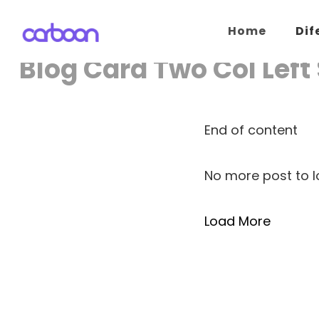
Home
Dif
Carboon
Sua Agência de Marketing Digital
Blog Card Two Col Left
End of content
No more post to 
Load More