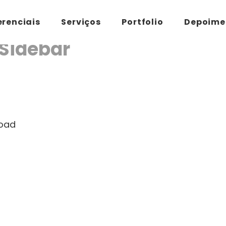
erenciais
Serviços
Portfolio
Depoime
 Sidebar
load