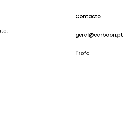
Contacto
nte.
geral@carboon.pt
Trofa